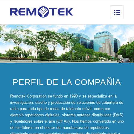
PERFIL DE LA COMPAÑÍA
Remotek
Corporation se fundó en 1990 y se especializa en la
investigación, diseño y producción de soluciones de cobertura de
radio para todo tipo de redes de telefonía móvil, como por
ejemplo repetidores digitales, sistema antenas distribuidas (DAS)
y repetidores sobre el aire (Off Air). Nos hemos convertido en uno
de los líderes en el sector de manufactura de repetidores
ofreciendo nuestros servicios a operadores de telefonía móvil a