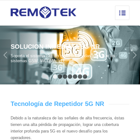
SOLUCION INMEDIATA 5G NR
Posterior
Soporta el sistema LTE en todas las bandas junto con los
sistemas GSM, WCDMA, LTE.
1
2
3
4
5
6
7
Tecnología de Repetidor 5G NR
Debido a la naturaleza de las señales de alta frecuencia, éstas
tienen una alta pérdida de propagación, lograr una cobertura
interior profunda para 5G es el nuevo desafío para los
operadores.