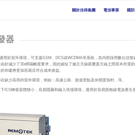
關於佳得集團
電信事業
國防
轉發器
別適用於室外環境，可支援GSM、DCS或WCDMA等系統，其內部採用數位信號
由於減少了30dB隔離度要求，因此縮短了施主天線跟覆蓋天線之間原本所需
蓋的布建將更加容易且符合成本效益。
用在缺少高塔的室外環境，例如：高速公路、旅遊景點及休閒度假村…等。
之下ICS轉發器體積小，容易隱藏和融入現場環境，適用於容易因無線電波產生