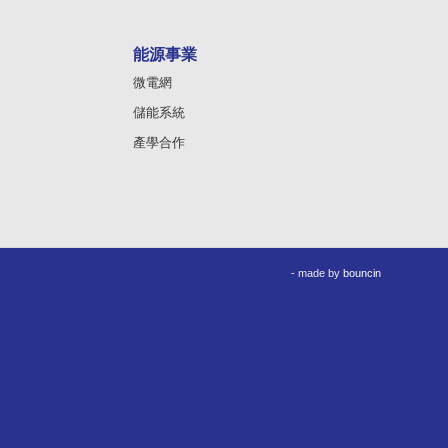
能源事業
微電網
儲能系統
產學合作
- made by
bouncin